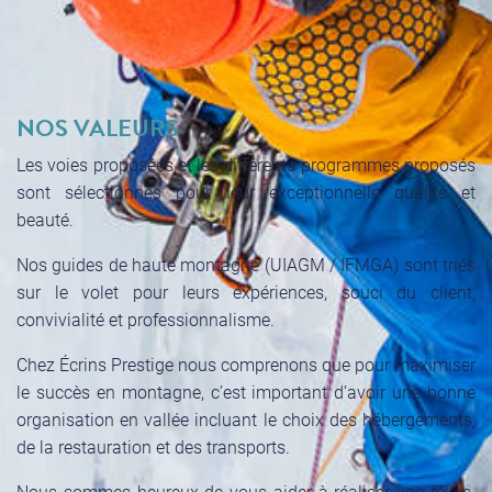
NOS VALEURS
Les voies proposées et les différents programmes proposés
sont sélectionnés pour leur exceptionnelle qualité et
beauté.
Nos guides de haute montagne (UIAGM / IFMGA) sont triés
sur le volet pour leurs expériences, souci du client,
convivialité et professionnalisme.
Chez Écrins Prestige nous comprenons que pour maximiser
le succès en montagne, c’est important d’avoir une bonne
organisation en vallée incluant le choix des hébergements,
de la restauration et des transports.
Nous sommes heureux de vous aider à réaliser vos rêves.