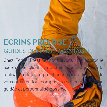
ECRINS PRESTIGE
GUIDES DE HAUTE MONTAGNE
Chez Écrins Prestige, nous avons une approche
axée sur le client. Du premier contact jusqu’à la
réalisation de votre projet nous nous efforçons de
vous offrir, en tout compris, la meilleure prestation
guidée et personnalisé possible.