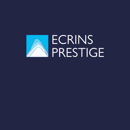
TOPO DE LA FACE NORD DE LA TÊTE DE GRAMUSAT
janvier 29, 2021
GOULOTTE BERHAULT AU PELVOUX - ECRINS
décembre 04, 2020
L'INTÉGRALE DES FLAMMES DE PIERRE JUSQU'À LA
VERTE
octobre 10, 2020
INSTAGRAM