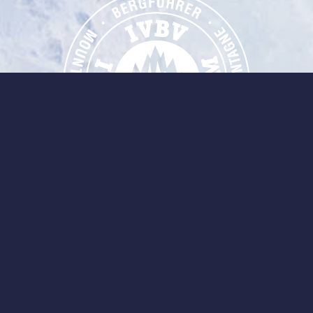
Chaque Guide Écrins Prestige a obtenu la
meilleure formation pour être guide UIAGM et
exercer partout sur la planète
DERNIÈRES NEWS