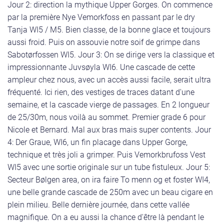
Jour 2: direction la mythique Upper Gorges. On commence
par la première Nye Vemorkfoss en passant par le dry
Tanja WI5 / M5. Bien classe, de la bonne glace et toujours
aussi froid. Puis on assouvie notre soif de grimpe dans
Sabotørfossen WI5. Jour 3: On se dirige vers la classique et
impressionnante Juvsøyla WI6. Une cascade de cette
ampleur chez nous, avec un accès aussi facile, serait ultra
fréquenté. Ici rien, des vestiges de traces datant d'une
semaine, et la cascade vierge de passages. En 2 longueur
de 25/30m, nous voilà au sommet. Premier grade 6 pour
Nicole et Bernard. Mal aux bras mais super contents. Jour
4: Der Graue, WI6, un fin placage dans Upper Gorge,
technique et très joli a grimper. Puis Vemorkbrufoss Vest
WI5 avec une sortie originale sur un tube fistuleux. Jour 5:
Secteur Bølgen area, on ira faire To menn og et foster WI4,
une belle grande cascade de 250m avec un beau cigare en
plein milieu. Belle dernière journée, dans cette vallée
magnifique. On a eu aussi la chance d'être là pendant le