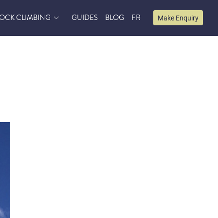
OCK CLIMBING
GUIDES
BLOG
FR
Make Enquiry