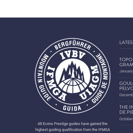
LATES
TOPO
GRAM
January
GOUL
PELVO
Decembe
THE I
DE PI
October
All Ecrins Prestige guides have gained the
highest guiding qualification from the IFMGA