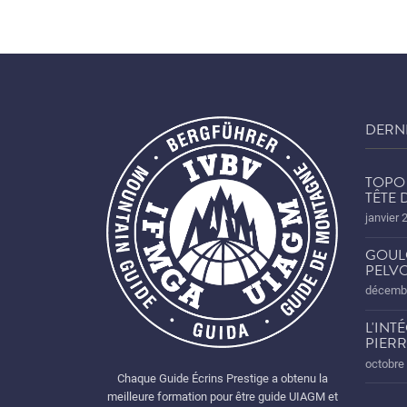
DERN
TOPO 
TÊTE
janvier 
GOUL
PELVO
décembr
L'INT
PIERR
octobre
Chaque Guide Écrins Prestige a obtenu la
meilleure formation pour être guide UIAGM et