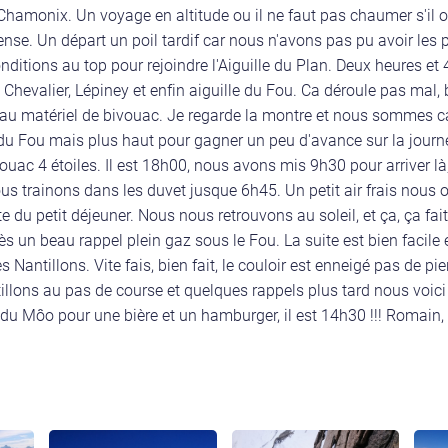
Chamonix. Un voyage en altitude ou il ne faut pas chaumer s'il o
tense. Un départ un poil tardif car nous n'avons pas pu avoir 
onditions au top pour rejoindre l'Aiguille du Plan. Deux heures et 
, Chevalier, Lépiney et enfin aiguille du Fou. Ca déroule pas mal
û au matériel de bivouac. Je regarde la montre et nous sommes c
 du Fou mais plus haut pour gagner un peu d'avance sur la journ
ivouac 4 étoiles. Il est 18h00, nous avons mis 9h30 pour arriver l
ous trainons dans les duvet jusque 6h45. Un petit air frais nous o
este du petit déjeuner. Nous nous retrouvons au soleil, et ça, ça fa
ès un beau rappel plein gaz sous le Fou. La suite est bien facile
 Nantillons. Vite fais, bien fait, le couloir est enneigé pas de pier
llons au pas de course et quelques rappels plus tard nous voici 
ar du Môo pour une bière et un hamburger, il est 14h30 !!! Romain,