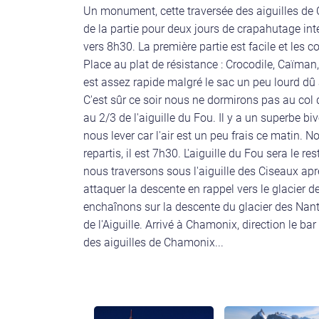
Un monument, cette traversée des aiguilles de 
de la partie pour deux jours de crapahutage in
vers 8h30. La première partie est facile et les c
Place au plat de résistance : Crocodile, Caïman
est assez rapide malgré le sac un peu lourd d
C'est sûr ce soir nous ne dormirons pas au col
au 2/3 de l'aiguille du Fou. Il y a un superbe b
nous lever car l'air est un peu frais ce matin. N
repartis, il est 7h30. L'aiguille du Fou sera le r
nous traversons sous l'aiguille des Ciseaux apr
attaquer la descente en rappel vers le glacier des
enchaînons sur la descente du glacier des Nanti
de l'Aiguille. Arrivé à Chamonix, direction le b
des aiguilles de Chamonix...