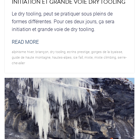
INITIATION ET GRANDE VOIE DRY TOOLING
Le dry tooling, peut se pratiquer sous pleins de
formes différentes. Pour ces deux jours, ça sera
initiation et grande voie de dry tooling.
READ MORE
alpinisme hiver
,
briançon
,
dry tooling
,
ecrins prestige
,
gorges de la byaisse
,
guide de haute montagne
,
hautes-alpes
,
ice fall
,
mixte
,
mixte climbing
,
serre-
chevalier