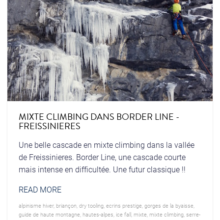
MIXTE CLIMBING DANS BORDER LINE -
FREISSINIERES
Une belle cascade en mixte climbing dans la vallée
de Freissinieres. Border Line, une cascade courte
mais intense en difficultée. Une futur classique !!
READ MORE
alpinisme hiver
,
briançon
,
dry tooling
,
ecrins prestige
,
gorges de la byaisse
,
guide de haute montagne
,
hautes-alpes
,
ice fall
,
mixte
,
mixte climbing
,
serre-