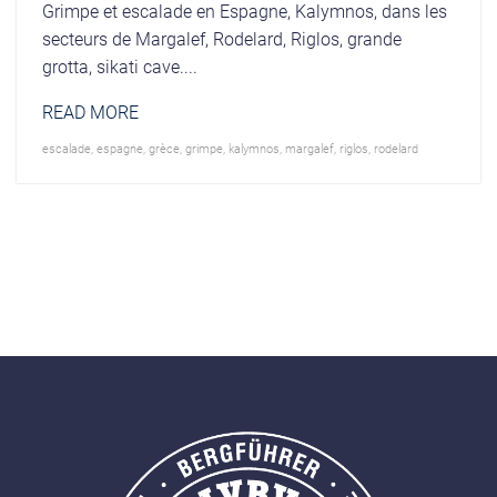
Grimpe et escalade en Espagne, Kalymnos, dans les
secteurs de Margalef, Rodelard, Riglos, grande
grotta, sikati cave....
READ MORE
escalade
,
espagne
,
grèce
,
grimpe
,
kalymnos
,
margalef
,
riglos
,
rodelard