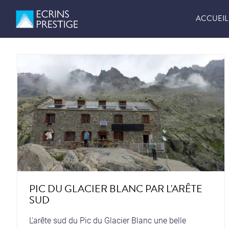
ACCUEIL
PIC DU GLACIER BLANC PAR L'ARÊTE
SUD
L'arête sud du Pic du Glacier Blanc une belle