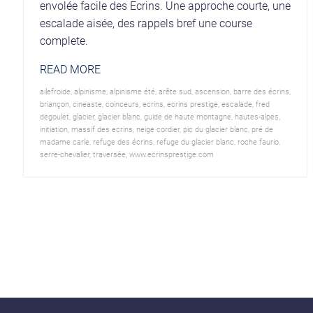
envolée facile des Ecrins. Une approche courte, une
escalade aisée, des rappels bref une course
complete.
READ MORE
ailefroide
,
alpinisme
,
alpinisme été
,
arête sud
,
ascension
,
barre des écrins
,
briançon
,
cineaste
,
coinceurs
,
ecrins
,
ecrins prestige
,
escalade
,
fred
degoulet
,
glacier
,
glacier blanc
,
guide de haute montagne
,
hautes-alpes
,
initiation
,
massif des ecrins
,
neige cordier
,
pic du glacier blanc
,
pré de
madame carle
,
refuge des écrins
,
refuge du glacier blanc
,
roche faurio
,
serre-chevalier
,
traversée
,
www.ecrinsprestige.com