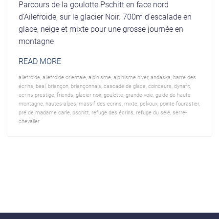
Parcours de la goulotte Pschitt en face nord
d'Ailefroide, sur le glacier Noir. 700m d'escalade en
glace, neige et mixte pour une grosse journée en
montagne
READ MORE
ailefroide
,
ailefroide orientale
,
alpinisme
,
alpinisme hiver
,
andaska
,
barre des
écrins
,
beal
,
briançon
,
briançonnais
,
cascade de glace
,
coinceurs
,
dynafit
,
ecrins prestige
,
friends
,
glacier noir
,
goulotte
,
grande voie
,
guide de haute
montagne
,
hautes-alpes
,
massif des ecrins
,
mixte
,
pelvoux
,
pointe fourastier
,
pré de madame carle
,
pschitt
,
refuge des écrins
,
refuge du sélé
,
serre-
chevalier