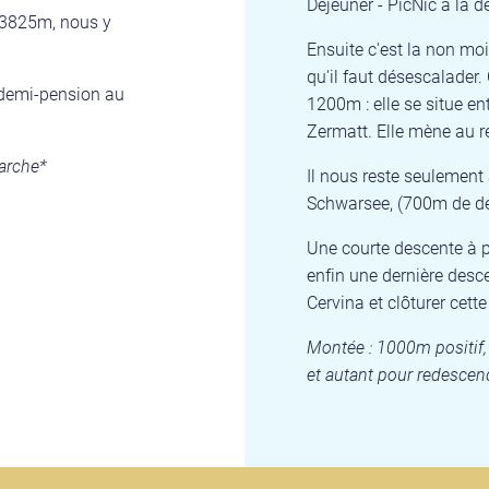
Déjeuner - PicNic à la 
à 3825m, nous y
Ensuite c'est la non moi
qu'il faut désescalader. 
e demi-pension au
1200m : elle se situe ent
Zermatt. Elle mène au r
arche*
Il nous reste seulement 
Schwarsee, (700m de dén
Une courte descente à p
enfin une dernière desc
Cervina et clôturer cette
Montée : 1000m positif
et autant pour redescen