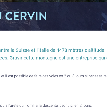
U CERVIN
e la Suisse et l'Italie de 4478 mètres d'altitude. 
lées. Gravir cette montagne est une entreprise qui
n et il est possible de faire ces voies en 2 ou 3 jours si necessaire
puis l'arête du Hörnli à la descente, décrit ici en 2 jours.