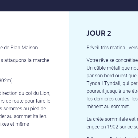
JOUR 2
ue de Plan Maison.
Réveil très matinal, ver
us attaquons la marche
Votre rêve se concrétise
Un câble métallique nou
par son bord ouest que l
2802m).
Tyndall Tyndall, qui per
poursuit jusqu’à une étr
irection du col du Lion,
les dernières cordes, le
s de route pour faire le
mènent au sommet.
 nous sommes au pied de
éder au sommet Italien.
La crête sommitale est 
 fixes et même
érigée en 1902 sur ce 