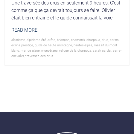
Une traversée des drus en seulement 9 heures. C'est
comme ça que ça devrait toujours se faire. Olivier
était bien entrainé et le guide connaissait la voie.
READ MORE
alpinisme
,
alpinisme été
,
arête
,
briançon
,
chamonix
,
charpoua
,
drus
,
ecrins
,
ecrins prestige
,
guide de haute montagne
,
hautes-alpes
,
massif du mont
blanc
,
mer de glace
,
mont-blanc
,
refuge de la charpoua
,
sarah cartier
,
serre-
chevalier
,
traversée des drus