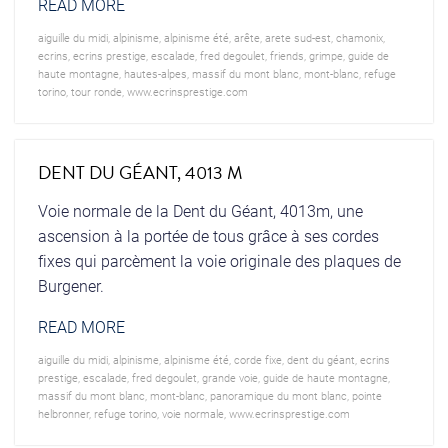
READ MORE
aiguille du midi
,
alpinisme
,
alpinisme été
,
arête
,
arete sud-est
,
chamonix
,
ecrins
,
ecrins prestige
,
escalade
,
fred degoulet
,
friends
,
grimpe
,
guide de
haute montagne
,
hautes-alpes
,
massif du mont blanc
,
mont-blanc
,
refuge
torino
,
tour ronde
,
www.ecrinsprestige.com
DENT DU GÉANT, 4013 M
Voie normale de la Dent du Géant, 4013m, une
ascension à la portée de tous grâce à ses cordes
fixes qui parcèment la voie originale des plaques de
Burgener.
READ MORE
aiguille du midi
,
alpinisme
,
alpinisme été
,
corde fixe
,
dent du géant
,
ecrins
prestige
,
escalade
,
fred degoulet
,
grande voie
,
guide de haute montagne
,
massif du mont blanc
,
mont-blanc
,
panoramique du mont blanc
,
pointe
helbronner
,
refuge torino
,
voie normale
,
www.ecrinsprestige.com