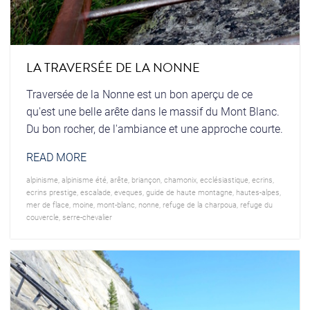
LA TRAVERSÉE DE LA NONNE
Traversée de la Nonne est un bon aperçu de ce
qu'est une belle arête dans le massif du Mont Blanc.
Du bon rocher, de l'ambiance et une approche courte.
READ MORE
alpinisme
,
alpinisme été
,
arête
,
briançon
,
chamonix
,
ecclésiastique
,
ecrins
,
ecrins prestige
,
escalade
,
eveques
,
guide de haute montagne
,
hautes-alpes
,
mer de flace
,
moine
,
mont-blanc
,
nonne
,
refuge de la charpoua
,
refuge du
couvercle
,
serre-chevalier