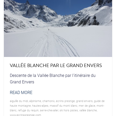
VALLÉE BLANCHE PAR LE GRAND ENVERS
Descente de la Vallée Blanche par l'itinéraire du
Grand Envers
READ MORE
aiguille du midi
,
alpinisme
,
chamonix
,
ecrins prestige
,
grand envers
,
guide de
haute montagne
,
hautes-alpes
,
massif du mont blanc
,
mer de glace
,
mont-
blanc
,
refuge du requin
,
serre-chevalier
,
ski hors pistes
,
vallée blanche
,
www.ecrinsprestige.com