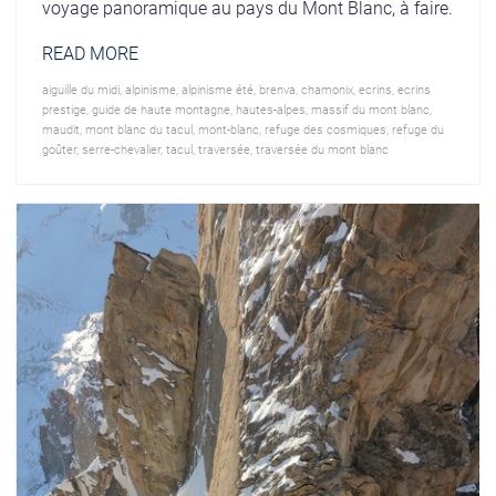
voyage panoramique au pays du Mont Blanc, à faire.
READ MORE
aiguille du midi
,
alpinisme
,
alpinisme été
,
brenva
,
chamonix
,
ecrins
,
ecrins
prestige
,
guide de haute montagne
,
hautes-alpes
,
massif du mont blanc
,
maudit
,
mont blanc du tacul
,
mont-blanc
,
refuge des cosmiques
,
refuge du
goûter
,
serre-chevalier
,
tacul
,
traversée
,
traversée du mont blanc