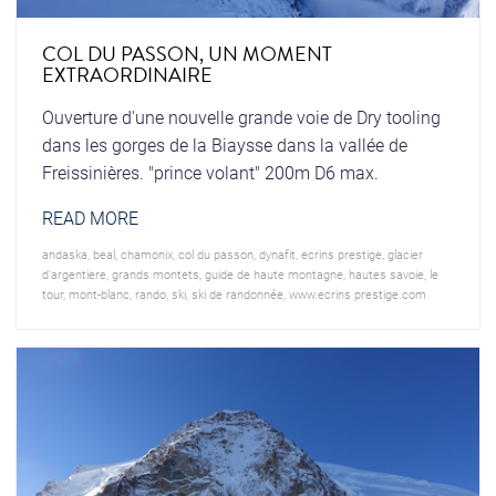
COL DU PASSON, UN MOMENT
EXTRAORDINAIRE
Ouverture d'une nouvelle grande voie de Dry tooling
dans les gorges de la Biaysse dans la vallée de
Freissinières. "prince volant" 200m D6 max.
READ MORE
andaska
,
beal
,
chamonix
,
col du passon
,
dynafit
,
ecrins prestige
,
glacier
d'argentiere
,
grands montets
,
guide de haute montagne
,
hautes savoie
,
le
tour
,
mont-blanc
,
rando
,
ski
,
ski de randonnée
,
www.ecrins prestige.com