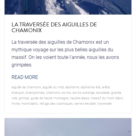
LA TRAVERSÉE DES AIGUILLES DE
CHAMONIX
La traversée des aiguilles de Chamonix est un
mythique voyage sur les plus belles aiguilles du
massif. On les voient toute l'année, nous les avons
grimpées.
READ MORE
aiguille de chamonix
,
aiguille du midi
,
alpinisme
,
alpinisme été
,
arête
,
briançon
,
briançonnais
,
chamonix
,
ecrins
,
ecrins prestige
,
escalade
,
grande
voie
,
grimpe
,
guide de haute montagne
,
hautes-alpes
,
massif du mont blanc
,
mixte
,
mont-blanc
,
refuge des cosmiques
,
serre-chevalier
,
traversée