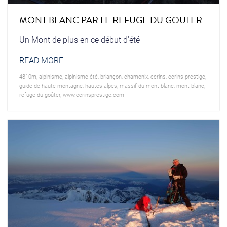
MONT BLANC PAR LE REFUGE DU GOUTER
Un Mont de plus en ce début d'été
READ MORE
4810m
,
alpinisme
,
alpinisme été
,
briançon
,
chamonix
,
ecrins
,
ecrins prestige
,
guide de haute montagne
,
hautes-alpes
,
massif du mont blanc
,
mont-blanc
,
refuge du goûter
,
www.ecrinsprestige.com