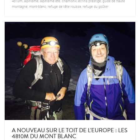
4810m
,
alpinisme
,
alpinisme été
,
chamonix
,
ecrins prestige
,
guide de haute
montagne
,
mont-blanc
,
refuge de tête rousse
,
refuge du goûter
A NOUVEAU SUR LE TOIT DE L'EUROPE : LES
4810M DU MONT BLANC