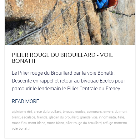
PILIER ROUGE DU BROUILLARD - VOIE
BONATTI
Le Pilier rouge du Brouillard par la voie Bonatti.
Descente en rappel et retour au bivouac Eccles pour
parcourir le lendemain le Pilier Centrale du Freney.
READ MORE
alpinisme été
,
arete du brouillard
,
bivouac eccles
,
coinceurs
,
envers du mont
blanc
,
escalade
,
friends
,
glacier du brouillard
,
grande voie
,
innominata
,
italie
,
massif du mont blanc
,
mont-blanc
,
pilier rouge du brouillard
,
refuge monzino
,
voie bonatti