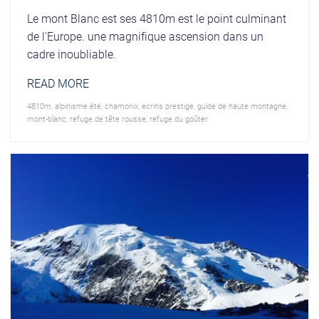
Le mont Blanc est ses 4810m est le point culminant
de l'Europe. une magnifique ascension dans un
cadre inoubliable.
READ MORE
4810m
,
alpinisme été
,
chamonix
,
ecrins prestige
,
guide de haute montagne
,
mont-blanc
,
refuge de tête rousse
,
refuge du goûter