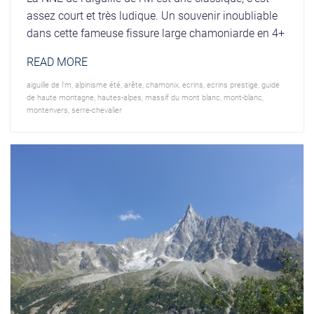
assez court et très ludique. Un souvenir inoubliable
dans cette fameuse fissure large chamoniarde en 4+
READ MORE
aiguille de l'm
,
alpinisme été
,
arête
,
chamonix
,
ecrins
,
ecrins prestige
,
guide
de haute montagne
,
hautes-alpes
,
massif du mont blanc
,
mont-blanc
,
montenvers
,
serre-chevalier