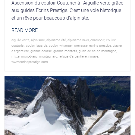
Ascension du couloir Couturier à l'Aiguille verte grâce
aux guides Ecrins Prestige. C'est une voie historique
et un rêve pour beaucoup d'alpiniste.
READ MORE
aiguille verte
,
alpinisme
,
alpinisme été
,
alpinisme hiver
,
chamonix
,
couloir
couturier
,
couloir lagarde
,
couloir whymper
,
crevasse
,
ecrins prestige
,
glacier
d'argentiere
,
grande course
,
grands montets
,
guide de haute montagne
,
mixte
,
mont-blanc
,
montagnard
,
refuge d'argentiere
,
rimaye
,
www.ecrinsprestige.com