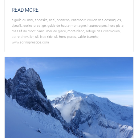
READ MORE
aiguille du midi
,
andaska
,
beal
,
briançon
,
chamonix
,
couloir des cosmiques
,
dynafit
,
ecrins prestige
,
guide de haute montagne
,
hautes-alpes
,
hors piste
,
massif du mont blanc
,
mer de glace
,
mont-blanc
,
refuge des cosmiques
,
serre-chevalier
,
ski free ride
,
ski hors pistes
,
vallée blanche
,
www.ecrinsprestige.com