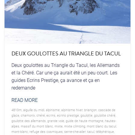
DEUX GOULOTTES AU TRIANGLE DU TACUL
Deux goulottes au Triangle du Tacul, les Allemands
et la Chéré. Car une ça aurait été un peu court. Les
guides Ecrins Prestige, ça avance et ça en
redemande
READ MORE
4810m
,
aiguille du midi
,
alpinisme
,
alpinisme hiver
,
briançon
,
cascade de
glace
,
chamonix
,
chéré
,
ecrins
,
ecrins prestige
,
goulotte
,
goulotte chéré
,
goulotte des allemands
,
grande voie
,
guide de haute montagne
,
hautes-
alpes
,
massif du mont blanc
,
mixte
,
mixte climbing
,
mont blanc du tacul
,
mont-blanc
,
refuge des cosmiques
,
serre-chevalier
,
tacul
,
téléphérique
,