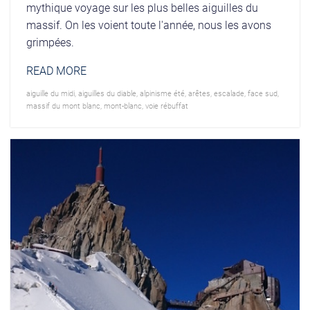
mythique voyage sur les plus belles aiguilles du
massif. On les voient toute l'année, nous les avons
grimpées.
READ MORE
aiguille du midi
,
aiguilles du diable
,
alpinisme été
,
arêtes
,
escalade
,
face sud
,
massif du mont blanc
,
mont-blanc
,
voie rébuffat