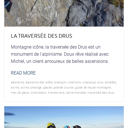
LA TRAVERSÉE DES DRUS
Montagne icône, la traversée des Drus est un
monument de l'alpinisme. Doux rêve réalisé avec
Michel, un client amoureux de belles ascensions.
READ MORE
alpinisme
,
alpinisme été
,
arête
,
briançon
,
chamonix
,
charpoua
,
drus
,
échelles
,
ecrins
,
ecrins prestige
,
glacier
,
grande course
,
guide de haute montagne
,
mer de glace
,
mont-blanc
,
montenvers
,
serre-chevalier
,
traversée des drus