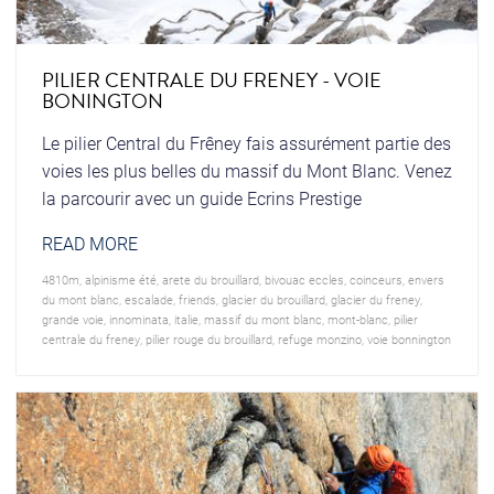
PILIER CENTRALE DU FRENEY - VOIE
BONINGTON
Le pilier Central du Frêney fais assurément partie des
voies les plus belles du massif du Mont Blanc. Venez
la parcourir avec un guide Ecrins Prestige
READ MORE
4810m
,
alpinisme été
,
arete du brouillard
,
bivouac eccles
,
coinceurs
,
envers
du mont blanc
,
escalade
,
friends
,
glacier du brouillard
,
glacier du freney
,
grande voie
,
innominata
,
italie
,
massif du mont blanc
,
mont-blanc
,
pilier
centrale du freney
,
pilier rouge du brouillard
,
refuge monzino
,
voie bonnington