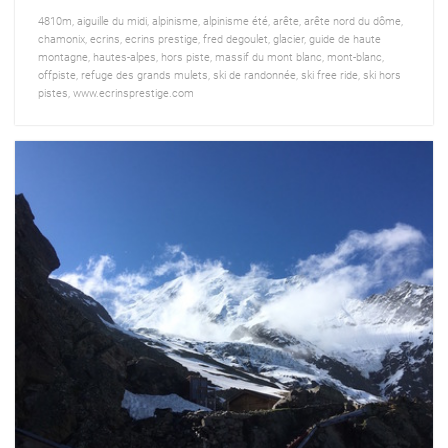
4810m
,
aiguille du midi
,
alpinisme
,
alpinisme été
,
arête
,
arête nord du dôme
,
chamonix
,
ecrins
,
ecrins prestige
,
fred degoulet
,
glacier
,
guide de haute
montagne
,
hautes-alpes
,
hors piste
,
massif du mont blanc
,
mont-blanc
,
offpiste
,
refuge des grands mulets
,
ski de randonnée
,
ski free ride
,
ski hors
pistes
,
www.ecrinsprestige.com