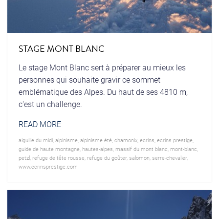
STAGE MONT BLANC
Le stage Mont Blanc sert à préparer au mieux les
personnes qui souhaite gravir ce sommet
emblématique des Alpes. Du haut de ses 4810 m,
c'est un challenge.
READ MORE
aiguille du midi
,
alpinisme
,
alpinisme été
,
chamonix
,
ecrins
,
ecrins prestige
,
guide de haute montagne
,
hautes-alpes
,
massif du mont blanc
,
mont-blanc
,
petzl
,
refuge de tête rousse
,
refuge du goûter
,
salomon
,
serre-chevalier
,
www.ecrinsprestige.com