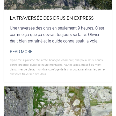
LA TRAVERSÉE DES DRUS EN EXPRESS
Une traversée des drus en seulement 9 heures. C'est
comme ça que ça devrait toujours se faire. Olivier
était bien entrainé et le guide connaissait la voie.
READ MORE
alpinisme
,
alpinisme été
,
arête
,
briançon
,
chamonix
,
charpoua
,
drus
,
ecrins
,
ecrins prestige
,
guide de haute montagne
,
hautes-alpes
,
massif du mont
blanc
,
mer de glace
,
mont-blanc
,
refuge de la charpoua
,
sarah cartier
,
serre-
chevalier
,
traversée des drus