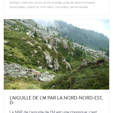
briançon
,
chamonix
,
ecrins
,
ecrins prestige
,
guide de haute montagne
,
hautes-alpes
,
massif du mont blanc
,
mont-blanc
,
serre-chevalier
L'AIGUILLE DE L'M PAR LA NORD-NORD-EST,
D-
La NNE de l'aiguille de l'M est une classique, c'est