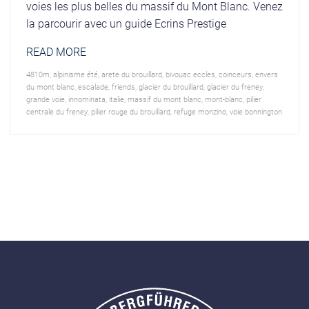
voies les plus belles du massif du Mont Blanc. Venez
la parcourir avec un guide Ecrins Prestige
READ MORE
4810m
,
alpinisme été
,
arete du brouillard
,
bivouac eccles
,
coinceurs
,
envers
du mont blanc
,
escalade
,
friends
,
glacier du brouillard
,
glacier du freney
,
grande voie
,
innominata
,
italie
,
massif du mont blanc
,
mont-blanc
,
pilier
centrale du freney
,
pilier rouge du brouillard
,
refuge monzino
,
voie bonnington