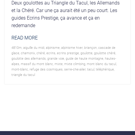
Deux goulottes au Triangle du Tacul, les Allemands
et la Chéré. Car une ça aurait été un peu court. Les
guides Ecrins Prestige, ça avance et ça en
redemande
READ MORE
4810m
,
aiguille du midi
,
alpinisme
,
alpinisme hiver
,
briançon
,
cascade de
glace
,
chamonix
,
chéré
,
ecrins
,
ecrins prestige
,
goulotte
,
goulotte chéré
,
goulotte des allemands
,
grande voie
,
guide de haute montagne
,
hautes-
alpes
,
massif du mont blanc
,
mixte
,
mixte climbing
,
mont blanc du tacul
,
mont-blanc
,
refuge des cosmiques
,
serre-chevalier
,
tacul
,
téléphérique
,
triangle du tacul