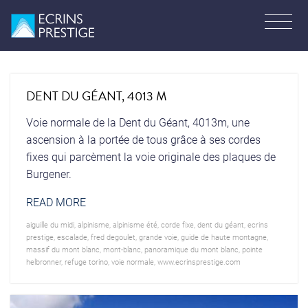
DENT DU GÉANT, 4013 M
Voie normale de la Dent du Géant, 4013m, une
ascension à la portée de tous grâce à ses cordes
fixes qui parcèment la voie originale des plaques de
Burgener.
READ MORE
aiguille du midi
,
alpinisme
,
alpinisme été
,
corde fixe
,
dent du géant
,
ecrins
prestige
,
escalade
,
fred degoulet
,
grande voie
,
guide de haute montagne
,
massif du mont blanc
,
mont-blanc
,
panoramique du mont blanc
,
pointe
helbronner
,
refuge torino
,
voie normale
,
www.ecrinsprestige.com