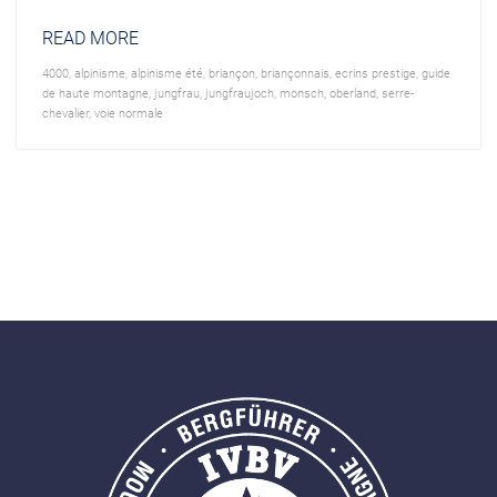
READ MORE
4000
,
alpinisme
,
alpinisme été
,
briançon
,
briançonnais
,
ecrins prestige
,
guide
de haute montagne
,
jungfrau
,
jungfraujoch
,
monsch
,
oberland
,
serre-
chevalier
,
voie normale