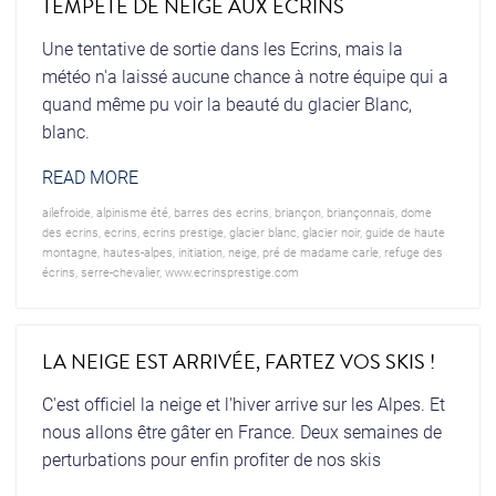
TEMPÊTE DE NEIGE AUX ECRINS
Une tentative de sortie dans les Ecrins, mais la
météo n'a laissé aucune chance à notre équipe qui a
quand même pu voir la beauté du glacier Blanc,
blanc.
READ MORE
ailefroide
,
alpinisme été
,
barres des ecrins
,
briançon
,
briançonnais
,
dome
des ecrins
,
ecrins
,
ecrins prestige
,
glacier blanc
,
glacier noir
,
guide de haute
montagne
,
hautes-alpes
,
initiation
,
neige
,
pré de madame carle
,
refuge des
écrins
,
serre-chevalier
,
www.ecrinsprestige.com
LA NEIGE EST ARRIVÉE, FARTEZ VOS SKIS !
C'est officiel la neige et l'hiver arrive sur les Alpes. Et
nous allons être gâter en France. Deux semaines de
perturbations pour enfin profiter de nos skis