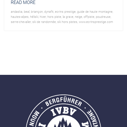
READ MORE
andaska
,
beal
,
briançon
,
dynafit
,
ecrins prestige
,
guide de haute montagne
,
hautes-alpes
,
héliski
,
hiver
,
hors piste
,
la grave
,
neige
,
offpiste
,
poudreuse
,
serre-chevalier
,
ski de randonnée
,
ski hors pistes
,
www.ecrinsprestige.com