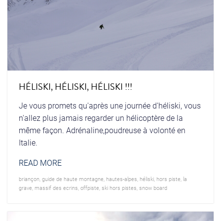
HÉLISKI, HÉLISKI, HÉLISKI !!!
Je vous promets qu'après une journée d'héliski, vous
n'allez plus jamais regarder un hélicoptère de la
même façon. Adrénaline,poudreuse à volonté en
Italie.
READ MORE
briançon
,
guide de haute montagne
,
hautes-alpes
,
héliski
,
hors piste
,
la
grave
,
massif des ecrins
,
offpiste
,
ski hors pistes
,
snow board