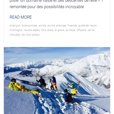
piste. un domaine vaste et des descentes de rêve !! 1
remontée pour des possibilités incroyable
READ MORE
briançon
,
briançonnais
,
ecrins
,
ecrins prestige
,
freeride
,
guide de haute
montagne
,
hautes-alpes
,
hors piste
,
la grave
,
la meije
,
offpiste
,
serre-
chevalier
,
ski hors pistes