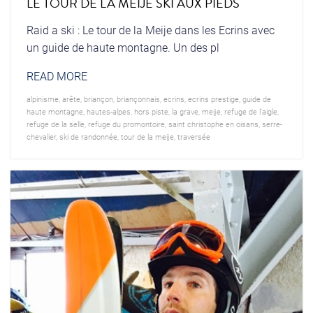
LE TOUR DE LA MEIJE SKI AUX PIEDS
Raid a ski : Le tour de la Meije dans les Ecrins avec
un guide de haute montagne. Un des pl
READ MORE
alpinisme
,
arête
,
briançon
,
briançonnais
,
ecrins
,
ecrins prestige
,
guide de
haute montagne
,
hautes-alpes
,
hors piste
,
la grave
,
meije
,
refuge de l'aigle
,
refuge de la selle
,
refuge du promontoire
,
saint christophe en oisans
,
serre-
chevalier
,
ski de randonnée
,
tour de la meije
,
traversée