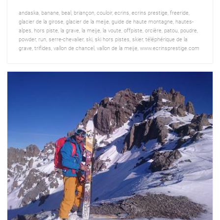
andaska
,
banane
,
beal
,
briançon
,
couloir
,
ecrins
,
ecrins prestige
,
freeride
,
glacier de la girose
,
glacier de la meije
,
guide de haute montagne
,
hautes-
alpes
,
hors piste
,
la grave
,
la meije
,
la voute
,
offpiste
,
orcière
,
patou
,
poudre
,
powder
,
run
,
serre-chevalier
,
ski
,
ski hors pistes
,
skier
,
téléphérique de la
grave
,
trifides
,
vallon de chancel
,
vallon de la meije
,
www.ecrinsprestige.com