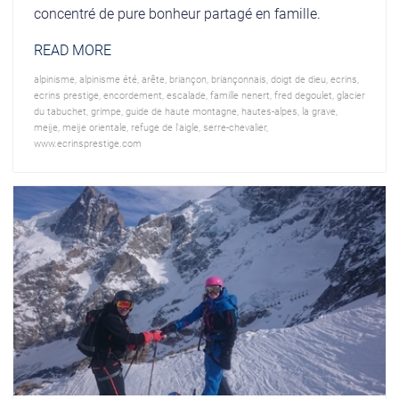
concentré de pure bonheur partagé en famille.
READ MORE
alpinisme
,
alpinisme été
,
arête
,
briançon
,
briançonnais
,
doigt de dieu
,
ecrins
,
ecrins prestige
,
encordement
,
escalade
,
famille nenert
,
fred degoulet
,
glacier
du tabuchet
,
grimpe
,
guide de haute montagne
,
hautes-alpes
,
la grave
,
meije
,
meije orientale
,
refuge de l'aigle
,
serre-chevalier
,
www.ecrinsprestige.com