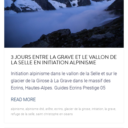
3 JOURS ENTRE LA GRAVE ET LE VALLON DE
LA SELLE EN INITIATION ALPINISME
Initiation alpinisme dans le vallon de la Selle et sur le
glacier de la Girose à La Grave dans le massif des
Ecrins, Hautes-Alpes. Guides Ecrins Prestige 05
READ MORE
alpinisme
,
alpinisme été
,
arête
,
ecrins
,
glacier de la girose
,
initiation
,
la grave
,
refuge de la selle
,
saint christophe en oisans