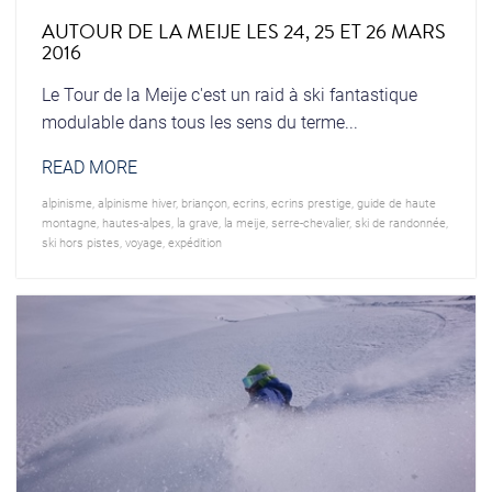
AUTOUR DE LA MEIJE LES 24, 25 ET 26 MARS
2016
Le Tour de la Meije c'est un raid à ski fantastique
modulable dans tous les sens du terme...
READ MORE
alpinisme
,
alpinisme hiver
,
briançon
,
ecrins
,
ecrins prestige
,
guide de haute
montagne
,
hautes-alpes
,
la grave
,
la meije
,
serre-chevalier
,
ski de randonnée
,
ski hors pistes
,
voyage
,
expédition