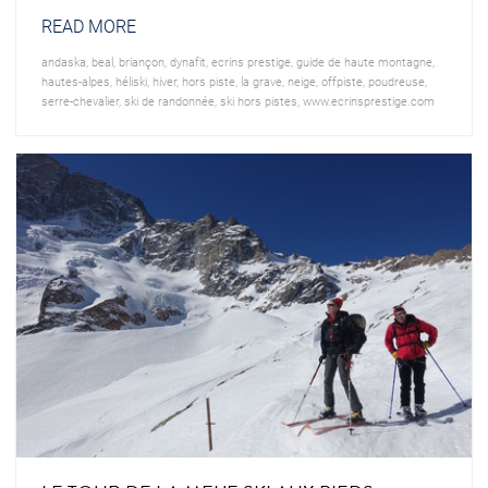
READ MORE
andaska
,
beal
,
briançon
,
dynafit
,
ecrins prestige
,
guide de haute montagne
,
hautes-alpes
,
héliski
,
hiver
,
hors piste
,
la grave
,
neige
,
offpiste
,
poudreuse
,
serre-chevalier
,
ski de randonnée
,
ski hors pistes
,
www.ecrinsprestige.com