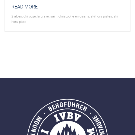
READ MORE
2 alpes
,
chirouze
,
la grave
,
saint christophe en oisans
,
ski hors pistes
,
ski
hors-piste