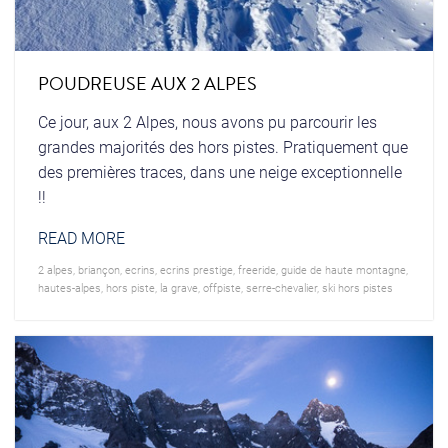
POUDREUSE AUX 2 ALPES
Ce jour, aux 2 Alpes, nous avons pu parcourir les
grandes majorités des hors pistes. Pratiquement que
des premières traces, dans une neige exceptionnelle
!!
READ MORE
2 alpes
,
briançon
,
ecrins
,
ecrins prestige
,
freeride
,
guide de haute montagne
,
hautes-alpes
,
hors piste
,
la grave
,
offpiste
,
serre-chevalier
,
ski hors pistes