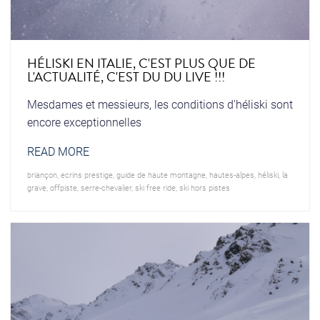
HÉLISKI EN ITALIE, C'EST PLUS QUE DE
L'ACTUALITÉ, C'EST DU DU LIVE !!!
Mesdames et messieurs, les conditions d'héliski sont
encore exceptionnelles
READ MORE
briançon
,
ecrins prestige
,
guide de haute montagne
,
hautes-alpes
,
héliski
,
la
grave
,
offpiste
,
serre-chevalier
,
ski free ride
,
ski hors pistes