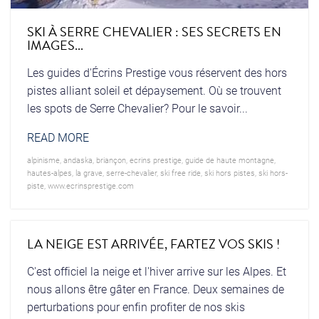
SKI À SERRE CHEVALIER : SES SECRETS EN
IMAGES...
Les guides d'Écrins Prestige vous réservent des hors
pistes alliant soleil et dépaysement. Où se trouvent
les spots de Serre Chevalier? Pour le savoir...
READ MORE
alpinisme
,
andaska
,
briançon
,
ecrins prestige
,
guide de haute montagne
,
hautes-alpes
,
la grave
,
serre-chevalier
,
ski free ride
,
ski hors pistes
,
ski hors-
piste
,
www.ecrinsprestige.com
LA NEIGE EST ARRIVÉE, FARTEZ VOS SKIS !
C'est officiel la neige et l'hiver arrive sur les Alpes. Et
nous allons être gâter en France. Deux semaines de
perturbations pour enfin profiter de nos skis