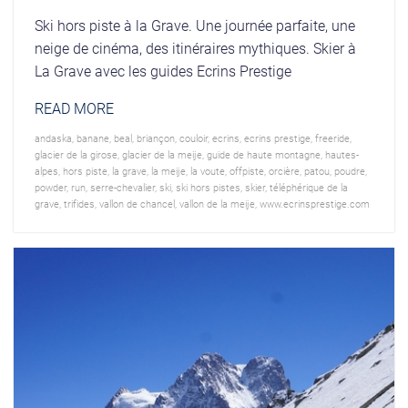
Ski hors piste à la Grave. Une journée parfaite, une
neige de cinéma, des itinéraires mythiques. Skier à
La Grave avec les guides Ecrins Prestige
READ MORE
andaska
,
banane
,
beal
,
briançon
,
couloir
,
ecrins
,
ecrins prestige
,
freeride
,
glacier de la girose
,
glacier de la meije
,
guide de haute montagne
,
hautes-
alpes
,
hors piste
,
la grave
,
la meije
,
la voute
,
offpiste
,
orcière
,
patou
,
poudre
,
powder
,
run
,
serre-chevalier
,
ski
,
ski hors pistes
,
skier
,
téléphérique de la
grave
,
trifides
,
vallon de chancel
,
vallon de la meije
,
www.ecrinsprestige.com