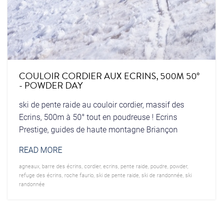
COULOIR CORDIER AUX ECRINS, 500M 50°
- POWDER DAY
ski de pente raide au couloir cordier, massif des
Ecrins, 500m à 50° tout en poudreuse ! Ecrins
Prestige, guides de haute montagne Briançon
READ MORE
agneaux
,
barre des écrins
,
cordier
,
ecrins
,
pente raide
,
poudre
,
powder
,
refuge des écrins
,
roche faurio
,
ski de pente raide
,
ski de randonnée
,
ski
randonnée