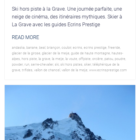
Ski hors piste à la Grave. Une journée parfaite, une
neige de cinéma, des itinéraires mythiques. Skier à
La Grave avec les guides Ecrins Prestige
READ MORE
andaska
,
banane
,
beal
,
briançon
,
couloir
,
ecrins
,
ecrins prestige
,
freeride
,
glacier de la girose
,
glacier de la meije
,
guide de haute montagne
,
hautes-
alpes
,
hors piste
,
la grave
,
la meije
,
la voute
,
offpiste
,
orcière
,
patou
,
poudre
,
powder
,
run
,
serre-chevalier
,
ski
,
ski hors pistes
,
skier
,
téléphérique de la
grave
,
trifides
,
vallon de chancel
,
vallon de la meije
,
www.ecrinsprestige.com