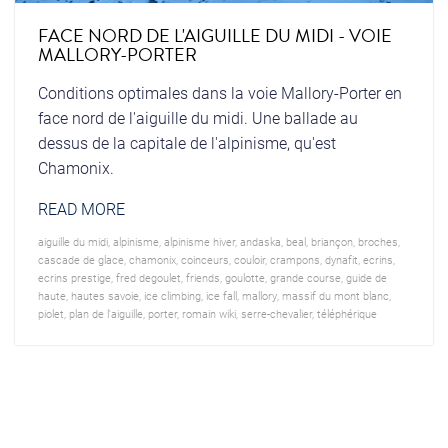
FACE NORD DE L'AIGUILLE DU MIDI - VOIE
MALLORY-PORTER
Conditions optimales dans la voie Mallory-Porter en
face nord de l'aiguille du midi. Une ballade au
dessus de la capitale de l'alpinisme, qu'est
Chamonix.
READ MORE
aiguille du midi
,
alpinisme
,
alpinisme hiver
,
andaska
,
beal
,
briançon
,
broches
,
cascade de glace
,
chamonix
,
coinceurs
,
couloir
,
crampons
,
dynafit
,
ecrins
,
ecrins prestige
,
fred degoulet
,
friends
,
goulotte
,
grande course
,
guide de
haute
,
hautes savoie
,
ice climbing
,
ice fall
,
mallory
,
massif du mont blanc
,
piolet
,
plan de l'aiguille
,
porter
,
romain wiki
,
serre-chevalier
,
téléphérique