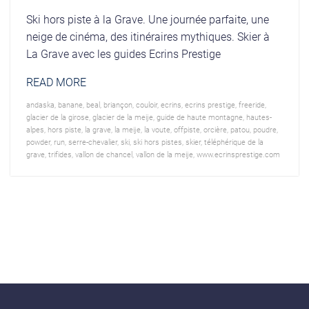
Ski hors piste à la Grave. Une journée parfaite, une
neige de cinéma, des itinéraires mythiques. Skier à
La Grave avec les guides Ecrins Prestige
READ MORE
andaska
,
banane
,
beal
,
briançon
,
couloir
,
ecrins
,
ecrins prestige
,
freeride
,
glacier de la girose
,
glacier de la meije
,
guide de haute montagne
,
hautes-
alpes
,
hors piste
,
la grave
,
la meije
,
la voute
,
offpiste
,
orcière
,
patou
,
poudre
,
powder
,
run
,
serre-chevalier
,
ski
,
ski hors pistes
,
skier
,
téléphérique de la
grave
,
trifides
,
vallon de chancel
,
vallon de la meije
,
www.ecrinsprestige.com