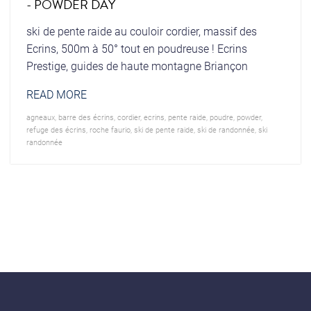
- POWDER DAY
ski de pente raide au couloir cordier, massif des
Ecrins, 500m à 50° tout en poudreuse ! Ecrins
Prestige, guides de haute montagne Briançon
READ MORE
agneaux
,
barre des écrins
,
cordier
,
ecrins
,
pente raide
,
poudre
,
powder
,
refuge des écrins
,
roche faurio
,
ski de pente raide
,
ski de randonnée
,
ski
randonnée